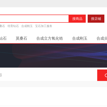
搜商品
搜店铺
桑石
培育钻石
合成刚玉
宝石加工服务
钻石
莫桑石
合成立方氧化锆
合成刚玉
合成
说明
平台说明
网店信息
平台帮助分类
新手须