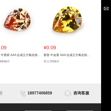
.09
¥0.09
¥0.55
梨形 中香槟 AAA 合成立方氧化锆 2X3~13X18mm
梨形 中金黄 AAA 合成立方氧化锆 2X3~13X18mm
9948
件
售出
7058
件
售出
3380
件
誉
18977406859
咨询客服