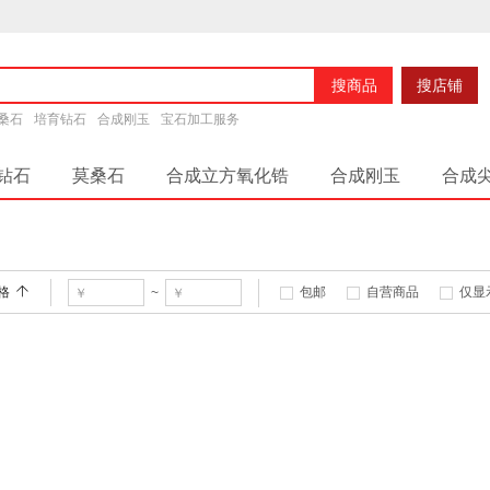
搜商品
搜店铺
桑石
培育钻石
合成刚玉
宝石加工服务
钻石
莫桑石
合成立方氧化锆
合成刚玉
合成
说明
平台说明
网店信息
平台帮助分类
新手须
格
包邮
自营商品
仅显
~