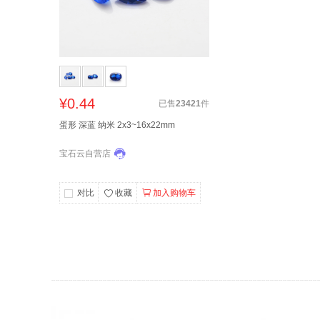
¥0.44
已售
23421
件
蛋形 深蓝 纳米 2x3~16x22mm
宝石云自营店
对比
收藏
加入购物车