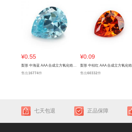
¥0.55
¥0.09
梨形 中海蓝 AAA 合成立方氧化锆 2x3~15x20mm
售出
16774
件
售出
60332
件
七天包退
正品保障