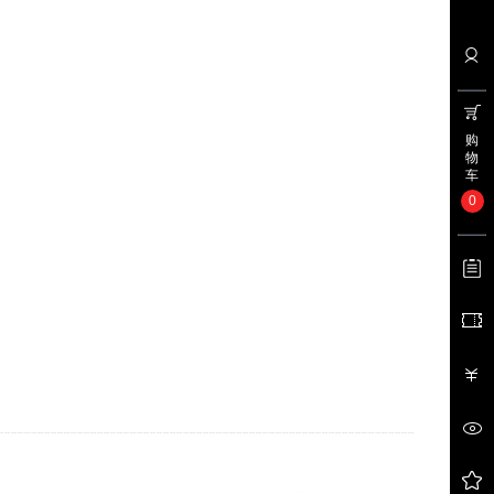
购
物
车
0