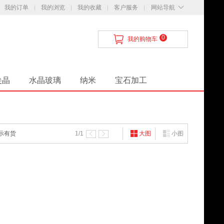
我的订单
我的浏览
我的收藏
客户服务
网站导航
0
我的购物车
尖晶
水晶玻璃
纳米
宝石加工
知
配送与支付
服务保证
联系我们
示有货
1
/1
大图
小图