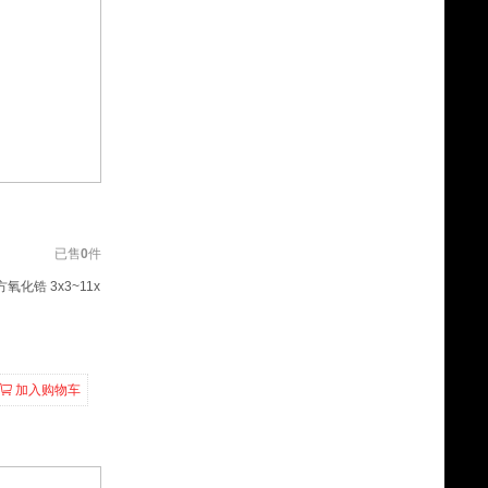
已售
0
件
氧化锆 3x3~11x
加入购物车