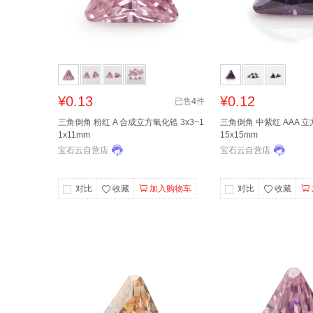
¥0.13
¥0.12
已售
4
件
三角倒角 粉红 A 合成立方氧化锆 3x3~1
三角倒角 中紫红 AAA 立
1x11mm
15x15mm
宝石云自营店
宝石云自营店
对比
收藏
加入购物车
对比
收藏