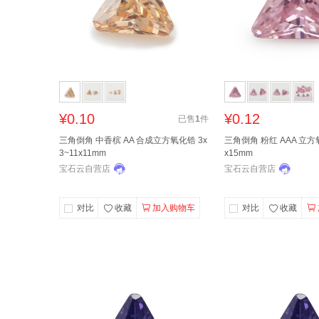
¥0.10
¥0.12
已售
1
件
三角倒角 中香槟 AA 合成立方氧化锆 3x
三角倒角 粉红 AAA 立方氧
3~11x11mm
x15mm
宝石云自营店
宝石云自营店
对比
收藏
加入购物车
对比
收藏