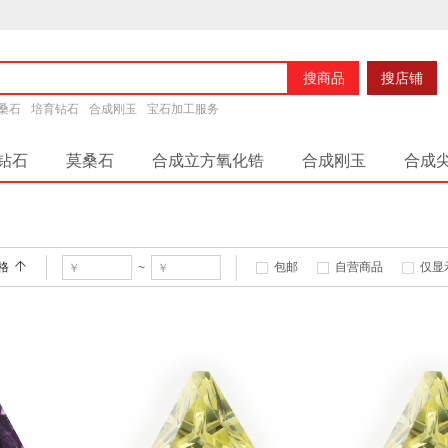
搜商品
搜店铺
桑石
培育钻石
合成刚玉
宝石加工服务
钻石
莫桑石
合成立方氧化锆
合成刚玉
合成
说明
平台说明
网店信息
平台帮助分类
新手须
格
包邮
自营商品
仅显
~