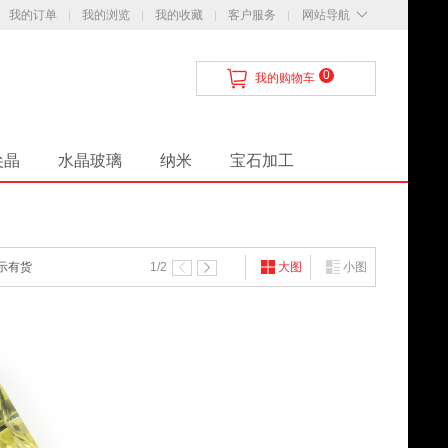
我的订单
我的浏览
我的收藏
客户服务
网站导航
0
我的购物车
尖晶
水晶玻璃
纳米
宝石加工
知
配送与支付
服务保证
联系我们
示有货
1
/2
大图
小图