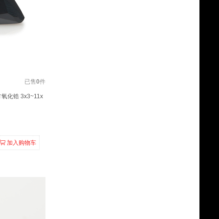
已售
0
件
氧化锆 3x3~11x
加入购物车