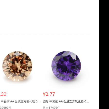
.32
¥0.77
¥145.00
圆形 中香槟 AA 合成立方氧化锆 0.8~16mm
圆形 中紫蓝 AA 合成立方氧化锆 0.8~16mm
蛋形 FI02 澳
39902
件
售出
17499
件
售出
9900
件