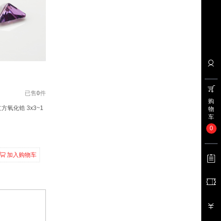
已售
0
件
购
方氧化锆 3x3~1
物
车
0
加入购物车