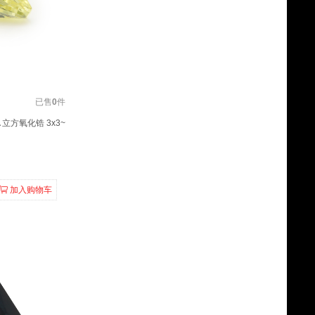
已售
0
件
 立方氧化锆 3x3~
加入购物车