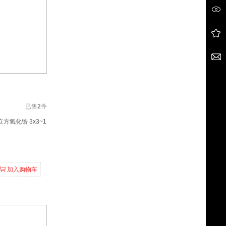
已售
2
件
立方氧化锆 3x3~1
加入购物车