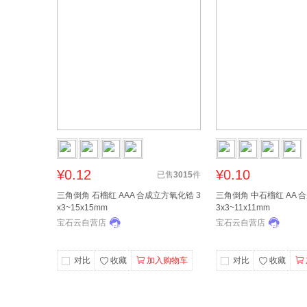
¥0.12
¥0.10
已售
3015
件
三角倒角 石榴红 AAA 合成立方氧化锆 3
三角倒角 中石榴红 AA 
x3~15x15mm
3x3~11x11mm
宝石云自营店
宝石云自营店
对比
收藏
加入购物车
对比
收藏