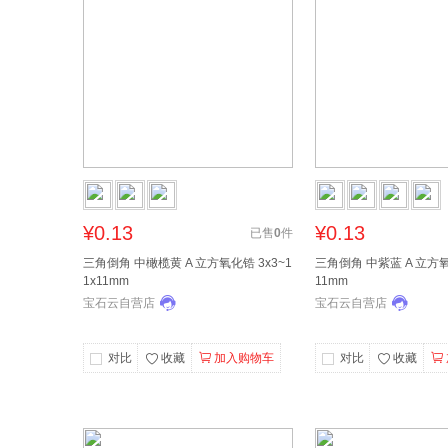
¥0.13
¥0.13
已售
0
件
三角倒角 中橄榄黄 A 立方氧化锆 3x3~1
三角倒角 中紫蓝 A 立方氧化
1x11mm
11mm
宝石云自营店
宝石云自营店
对比
收藏
加入购物车
对比
收藏