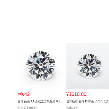
¥0.42
¥1610.00
圆形 白色 AA 合成立方氧化锆 0.8~16mm
培育钻石 圆形 DEF色 VVS-VS级
售出
1760966
件
售出
16
件