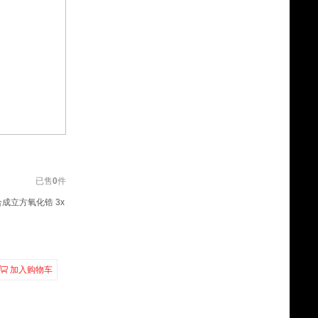
已售
0
件
合成立方氧化锆 3x
加入购物车